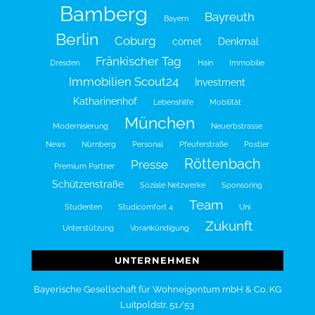
Bamberg
Bayreuth
Bayern
Berlin
Coburg
comet
Denkmal
Fränkischer Tag
Dresden
Hain
Immobilie
Immobilien Scout24
Investment
Katharinenhof
Lebenshilfe
Mobilität
München
Modernisierung
Neuerbstrasse
News
Nürnberg
Personal
Pfeuferstraße
Postler
Röttenbach
Presse
Premium Partner
Schützenstraße
Soziale Netzwerke
Sponsoring
Team
Studenten
Studicomfort 4
Uni
Zukunft
Unterstützung
Vorankündigung
UNTERNEHMEN
Bayerische Gesellschaft für Wohneigentum mbH & Co. KG
Luitpoldstr. 51/53