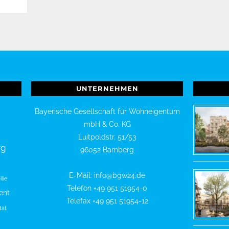
UNTERNEHMEN
Bayerische Gesellschaft für Wohneigentum
mbH & Co. KG
Luitpoldstr. 51/53
rg
96052 Bamberg
E-Mail: info@bgw24.de
lie
Telefon +49 951 51954-0
ent
Telefax +49 951 51954-12
tät