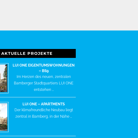
AKTUELLE PROJEKTE
LUI ONE EIGENTUMSWOHNUNGEN
– BS9
Im Herzen des neuen, zentralen
Bamberger Stadtquartiers LUI ONE
entstehen …
LUI ONE – APARTMENTS
Der klimafreundliche Neubau liegt
zentral in Bamberg, in der Nähe …