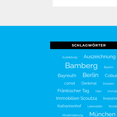
SCHLAGWÖRTER
Auszeichnung
Ausbildung
Bamberg
Bayern
Berlin
Bayreuth
Cobu
comet
Denkmal
Dresden
Fränkischer Tag
Hain
Immobi
Immobilien Scout24
Investm
Katharinenhof
Lebenshilfe
Mobili
München
Modernisierung