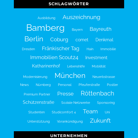
SCHLAGWÖRTER
Auszeichnung
Ausbildung
Bamberg
Bayreuth
Bayern
Berlin
Coburg
comet
Denkmal
Fränkischer Tag
Dresden
Hain
Immobilie
Immobilien Scout24
Investment
Katharinenhof
Lebenshilfe
Mobilität
München
Modernisierung
Neuerbstrasse
News
Nürnberg
Personal
Pfeuferstraße
Postler
Röttenbach
Presse
Premium Partner
Schützenstraße
Soziale Netzwerke
Sponsoring
Team
Studenten
Studicomfort 4
Uni
Zukunft
Unterstützung
Vorankündigung
UNTERNEHMEN