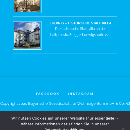
LUDWIG – HISTORISCHE STADTVILLA
Die historische Stadtvilla an der
Luitpoldstraße 55 / Ludwigstraße 27 …
FACEBOOK
INSTAGRAM
Copyright 2020 Bayerische Gesellschaft für Wohneigentum mbH & Co. KG
Wir nutzen Cookies auf unserer Website (nur essentielle) -
nähere Informationen dazu finden Sie in unserer
mrking
mrking giriş
kingroyal
kingroyal giriş
kingroyal güncel
kingroyal
kingroyal giriş
Datenschutzerklärung.
kingroyal güncel
madridbet
madridbet giriş
madridbet güncel
madridbet
madridbet