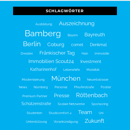
SCHLAGWÖRTER
Auszeichnung
Ausbildung
Bamberg
Bayreuth
Bayern
Berlin
Coburg
comet
Denkmal
Fränkischer Tag
Dresden
Hain
Immobilie
Immobilien Scout24
Investment
Katharinenhof
Lebenshilfe
Mobilität
München
Modernisierung
Neuerbstrasse
News
Nürnberg
Personal
Pfeuferstraße
Postler
Röttenbach
Presse
Premium Partner
Schützenstraße
Soziale Netzwerke
Sponsoring
Team
Studenten
Studicomfort 4
Uni
Zukunft
Unterstützung
Vorankündigung