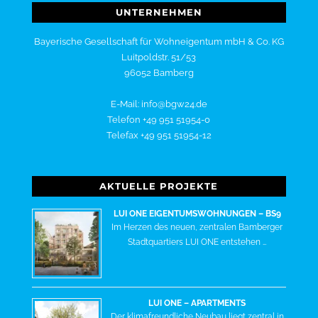
UNTERNEHMEN
Bayerische Gesellschaft für Wohneigentum mbH & Co. KG
Luitpoldstr. 51/53
96052 Bamberg
E-Mail: info@bgw24.de
Telefon +49 951 51954-0
Telefax +49 951 51954-12
AKTUELLE PROJEKTE
LUI ONE EIGENTUMSWOHNUNGEN – BS9
Im Herzen des neuen, zentralen Bamberger
Stadtquartiers LUI ONE entstehen …
LUI ONE – APARTMENTS
Der klimafreundliche Neubau liegt zentral in