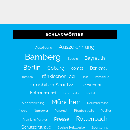
SCHLAGWÖRTER
Auszeichnung
Ausbildung
Bamberg
Bayreuth
Bayern
Berlin
Coburg
comet
Denkmal
Fränkischer Tag
Dresden
Hain
Immobilie
Immobilien Scout24
Investment
Katharinenhof
Lebenshilfe
Mobilität
München
Modernisierung
Neuerbstrasse
News
Nürnberg
Personal
Pfeuferstraße
Postler
Röttenbach
Presse
Premium Partner
Schützenstraße
Soziale Netzwerke
Sponsoring