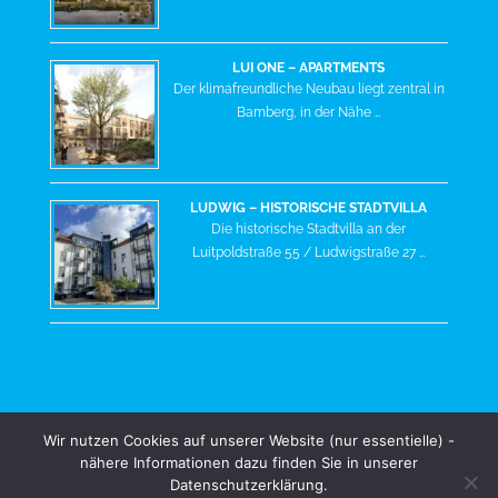
LUI ONE – APARTMENTS
Der klimafreundliche Neubau liegt zentral in
Bamberg, in der Nähe …
LUDWIG – HISTORISCHE STADTVILLA
Die historische Stadtvilla an der
Luitpoldstraße 55 / Ludwigstraße 27 …
Wir nutzen Cookies auf unserer Website (nur essentielle) -
nähere Informationen dazu finden Sie in unserer
FACEBOOK
YOUTUBE
INSTAGRAM
Datenschutzerklärung.