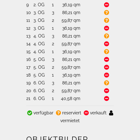
9
2. OG
1
36,19 qm
10
3. OG
3
86,21 qm
11
3. OG
2
59,87 qm
12
3. OG
1
36,19 qm
13
4. OG
3
86,21 qm
14
4. OG
2
59,87 qm
15
4. OG
1
36,19 qm
16
5. OG
3
86,21 qm
17
5. OG
2
59,87 qm
18
5. OG
1
36,19 qm
19
6. OG
3
86,21 qm
20
6. OG
2
59,87 qm
21
6. OG
1
40,58 qm
verfügbar
reserviert
verkauft
vermietet
OBJEKTBILDER