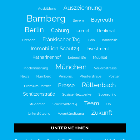
Auszeichnung
Ausbildung
Bamberg
Bayreuth
Bayern
Berlin
Coburg
comet
Denkmal
Fränkischer Tag
Dresden
Hain
Immobilie
Immobilien Scout24
Investment
Katharinenhof
Lebenshilfe
Mobilität
München
Modernisierung
Neuerbstrasse
News
Nürnberg
Personal
Pfeuferstraße
Postler
Röttenbach
Presse
Premium Partner
Schützenstraße
Soziale Netzwerke
Sponsoring
Team
Studenten
Studicomfort 4
Uni
Zukunft
Unterstützung
Vorankündigung
UNTERNEHMEN