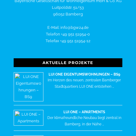
Bayerische Gesellschaft für Wohneigentum mbH & Co. KG
Luitpoldstr. 51/53
96052 Bamberg
E-Mail: info@bgw24.de
Telefon +49 951 51954-0
Telefax +49 951 51954-12
AKTUELLE PROJEKTE
LUI ONE EIGENTUMSWOHNUNGEN – BS9
Im Herzen des neuen, zentralen Bamberger
Stadtquartiers LUI ONE entstehen …
LUI ONE – APARTMENTS
Der klimafreundliche Neubau liegt zentral in
Bamberg, in der Nähe …