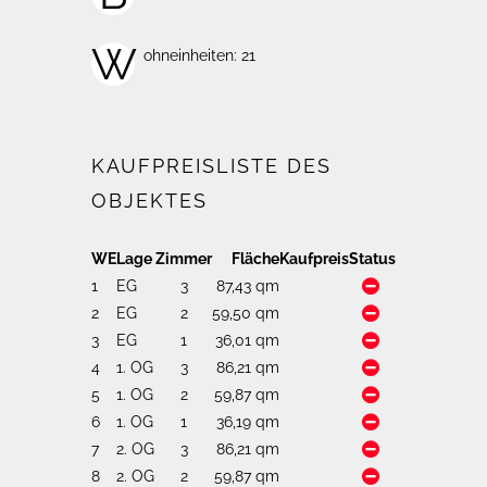
W
ohneinheiten: 21
KAUFPREISLISTE DES
OBJEKTES
WE
Lage
Zimmer
Fläche
Kaufpreis
Status
1
EG
3
87,43 qm
2
EG
2
59,50 qm
3
EG
1
36,01 qm
4
1. OG
3
86,21 qm
5
1. OG
2
59,87 qm
6
1. OG
1
36,19 qm
7
2. OG
3
86,21 qm
8
2. OG
2
59,87 qm