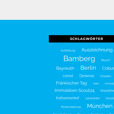
SCHLAGWÖRTER
Auszeichnung
Ausbildung
Bamberg
Bayern
Berlin
Bayreuth
Cobu
comet
Denkmal
Dresden
Fränkischer Tag
Hain
Immobi
Immobilien Scout24
Investm
Katharinenhof
Lebenshilfe
Mobili
München
Modernisierung