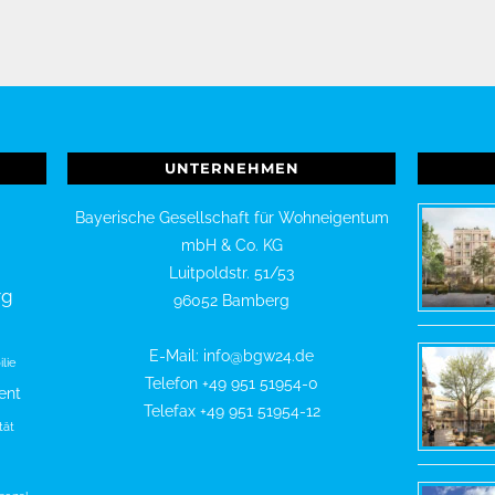
UNTERNEHMEN
Bayerische Gesellschaft für Wohneigentum
mbH & Co. KG
Luitpoldstr. 51/53
rg
96052 Bamberg
E-Mail: info@bgw24.de
lie
Telefon +49 951 51954-0
ent
Telefax +49 951 51954-12
tät