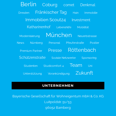
Berlin
Coburg
comet
Denkmal
Fränkischer Tag
Dresden
Hain
Immobilie
Immobilien Scout24
Investment
Katharinenhof
Lebenshilfe
Mobilität
München
Modernisierung
Neuerbstrasse
News
Nürnberg
Personal
Pfeuferstraße
Postler
Röttenbach
Presse
Premium Partner
Schützenstraße
Soziale Netzwerke
Sponsoring
Team
Studenten
Studicomfort 4
Uni
Zukunft
Unterstützung
Vorankündigung
UNTERNEHMEN
Bayerische Gesellschaft für Wohneigentum mbH & Co. KG
Luitpoldstr. 51/53
96052 Bamberg