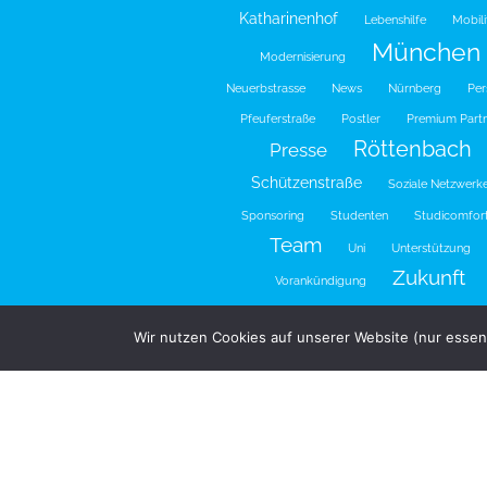
Katharinenhof
Lebenshilfe
Mobili
München
Modernisierung
Neuerbstrasse
News
Nürnberg
Per
Pfeuferstraße
Postler
Premium Part
Röttenbach
Presse
Schützenstraße
Soziale Netzwerk
Sponsoring
Studenten
Studicomfor
Team
Uni
Unterstützung
Zukunft
Vorankündigung
Wir nutzen Cookies auf unserer Website (nur essent