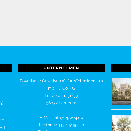
UNTERNEHMEN
Bayerische Gesellschaft für Wohneigentum
mbH & Co. KG
Luitpoldstr. 51/53
rg
96052 Bamberg
E-Mail: info@bgw24.de
lie
Telefon +49 951 51954-0
ent