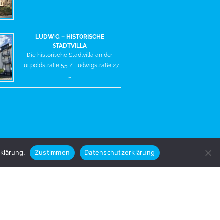
LUDWIG – HISTORISCHE
STADTVILLA
Die historische Stadtvilla an der
Luitpoldstraße 55 / Ludwigstraße 27
…
klärung.
Zustimmen
Datenschutzerklärung