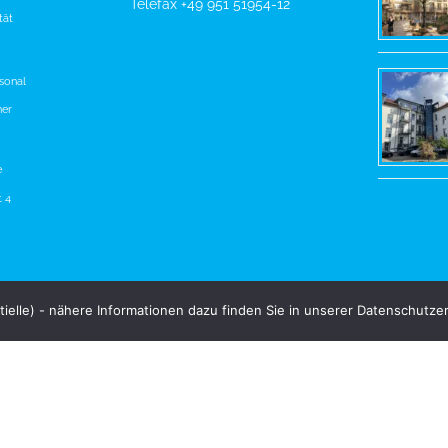
Telefax +49 951 51954-12
tät
sonal
ner
e
t 4
ielle) - nähere Informationen dazu finden Sie in unserer Datenschutzer
FACEBOOK
INSTAGRAM
Copyright 2020 Bayerische Gesellschaft für Wohneigentum mbH & Co. KG