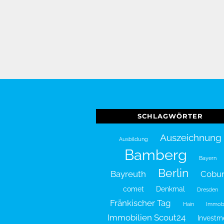
SCHLAGWÖRTER
Auszeichnung
Ausbildung
Bamberg
Bayern
Berlin
Bayreuth
Cobu
comet
Denkmal
Dresden
Fränkischer Tag
Hain
Immobi
Immobilien Scout24
Investm