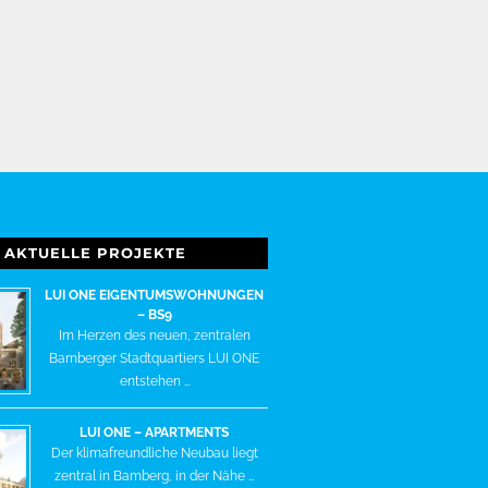
AKTUELLE PROJEKTE
LUI ONE EIGENTUMSWOHNUNGEN
– BS9
Im Herzen des neuen, zentralen
Bamberger Stadtquartiers LUI ONE
entstehen …
LUI ONE – APARTMENTS
Der klimafreundliche Neubau liegt
zentral in Bamberg, in der Nähe …