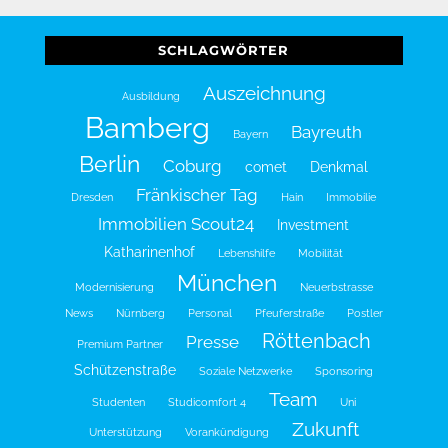
SCHLAGWÖRTER
Auszeichnung
Ausbildung
Bamberg
Bayreuth
Bayern
Berlin
Coburg
comet
Denkmal
Fränkischer Tag
Dresden
Hain
Immobilie
Immobilien Scout24
Investment
Katharinenhof
Lebenshilfe
Mobilität
München
Modernisierung
Neuerbstrasse
News
Nürnberg
Personal
Pfeuferstraße
Postler
Röttenbach
Presse
Premium Partner
Schützenstraße
Soziale Netzwerke
Sponsoring
Team
Studenten
Studicomfort 4
Uni
Zukunft
Unterstützung
Vorankündigung